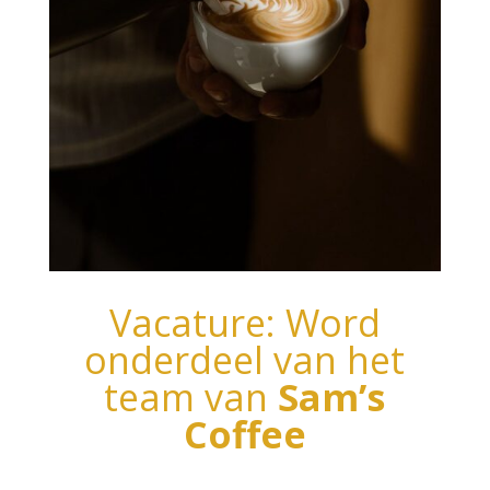
Vacature: Word
onderdeel van het
team van
Sam’s
Coffee